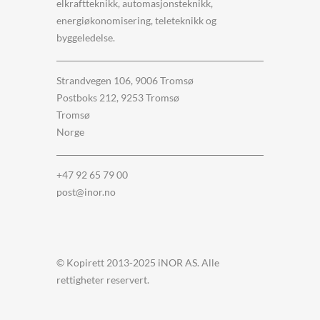
elkraftteknikk, automasjonsteknikk,
energiøkonomisering, teleteknikk og
byggeledelse.
Strandvegen 106, 9006 Tromsø
Postboks 212, 9253 Tromsø
Tromsø
Norge
+47 92 65 79 00
post@inor.no
© Kopirett 2013-2025 iNOR AS. Alle
rettigheter reservert.