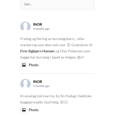
INOR
4 months ago
Fredag og feiring av bursdagsbarn… eller
markering som dem selv sier. 😊 Gratulerer til
Finn Sigbjørn Hansen
og Olav Pedersen som
begge har bursdag i løpet av helgen. 🎂🎉
Photo
INOR
5 months ago
Kranselag må man ha. En fin fredag i hektiske
byggeprosjekt. God helg. 😊👷‍♂️
Photo