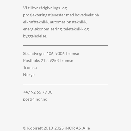
Vi tilbyr rådgivnings- og
prosjekteringstjenester med hovedvekt på
elkraftteknikk, automasjonsteknikk,
energiøkonomisering, teleteknikk og
byggeledelse.
Strandvegen 106, 9006 Tromsø
Postboks 212, 9253 Tromsø
Tromsø
Norge
+47 92 65 79 00
post@inor.no
© Kopirett 2013-2025 iNOR AS. Alle