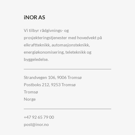
iNOR AS
Vi tilbyr rådgivnings- og
prosjekteringstjenester med hovedvekt på
elkraftteknikk, automasjonsteknikk,
energiøkonomisering, teleteknikk og
byggeledelse.
Strandvegen 106, 9006 Tromsø
Postboks 212, 9253 Tromsø
Tromsø
Norge
+47 92 65 79 00
post@inor.no