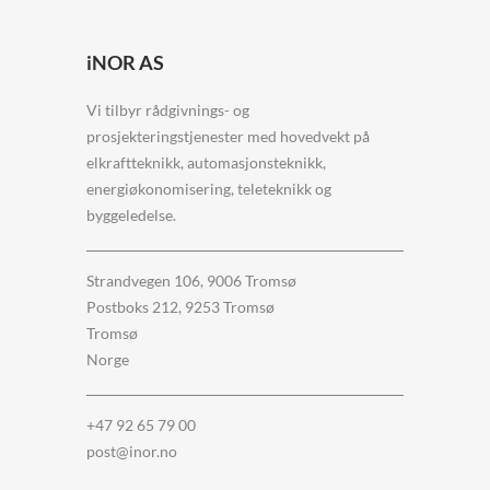
iNOR AS
Vi tilbyr rådgivnings- og
prosjekteringstjenester med hovedvekt på
elkraftteknikk, automasjonsteknikk,
energiøkonomisering, teleteknikk og
byggeledelse.
Strandvegen 106, 9006 Tromsø
Postboks 212, 9253 Tromsø
Tromsø
Norge
+47 92 65 79 00
post@inor.no